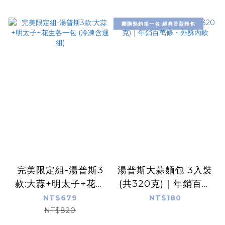
團購熱銷第一名,經典香蒜麵包
完美限定組-湯普斯3
湯普斯大蒜麵包 3入裝
款:大蒜+明太子+花生
(共320克)｜年銷百萬
各一包 (冷凍含運組)
條・外酥內軟
NT$679
NT$180
NT$820