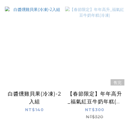
售完
白醬燻雞貝果(冷凍)-2
【春節限定】年年高升
入組
_福氣紅豆牛奶年糕(冷
凍)
NT$140
NT$300
NT$320