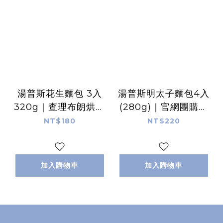
湯普斯花生麵包 3入
湯普斯明太子麵包4入
320g｜查理布朗烘焙
(280g)｜官網團購冠
人氣團購點心
軍4.9分好評｜查理布
NT$180
NT$220
朗烘焙
加入購物車
加入購物車