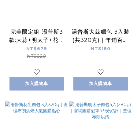
完美限定組-湯普斯3
湯普斯大蒜麵包 3入裝
款:大蒜+明太子+花生
(共320克)｜年銷百萬
各一包 (冷凍含運組)
條・外酥內軟
NT$679
NT$180
NT$820
加入購物車
加入購物車