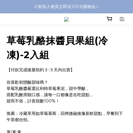
🎉新加入會員立即送100元購物金✨
草莓乳酪抹醬貝果組(冷
凍)-2入組
【付款完成後最快約３-５天內出貨】
你喜歡初戀酸甜味嗎？
草莓乳酪醬嚴選比利時草莓果泥，甜中帶酸，
搭配乳酪滑順口感，讓每一口都像是在吃甜點，
甜而不俗，討喜指數100%！
推薦：冷藏享用如草莓慕斯，回烤微融後像新鮮甜點，早餐到下
午茶都合拍。
葷/素:素