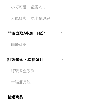
小巧可愛｜雞蛋布丁
人氣經典｜馬卡龍系列
門市自取/外送｜限定
節慶蛋糕
訂製餐盒・幸福彌月
訂製餐盒系列
幸福彌月禮
精選商品