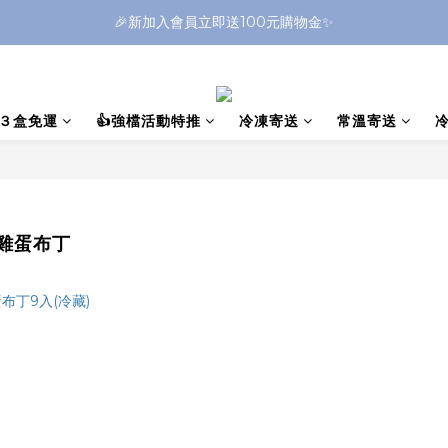
🎉新加入會員立即送100元購物金✨
盒３盒免運
👍強檔活動特推
冷凍寄送
常溫寄送
雞蛋布丁