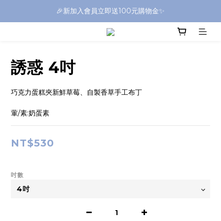
🎉新加入會員立即送100元購物金✨
誘惑 4吋
巧克力蛋糕夾新鮮草莓、自製香草手工布丁
葷/素:奶蛋素
NT$530
吋數