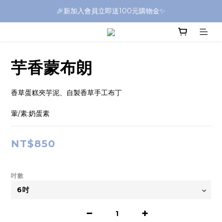
🎉新加入會員立即送100元購物金✨
芋香蒙布朗
香草蛋糕夾芋泥、自製香草手工布丁
葷/素:奶蛋素
NT$850
吋數