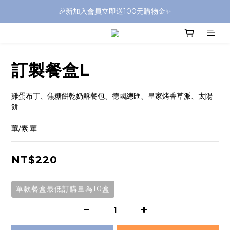
🎉新加入會員立即送100元購物金✨
訂製餐盒L
雞蛋布丁、焦糖餅乾奶酥餐包、德國總匯、皇家烤香草派、太陽
餅
葷/素:葷
NT$220
單款餐盒最低訂購量為10盒