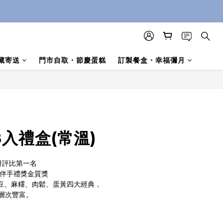
藏寄送
門市自取・節慶蛋糕
訂製餐盒・幸福彌月
立即購買
入禮盒(常溫)
月餅評比第一名
百大伴手禮獎金質獎
豆、麻糬、肉鬆、蛋黃四大經典，
層次豐富。