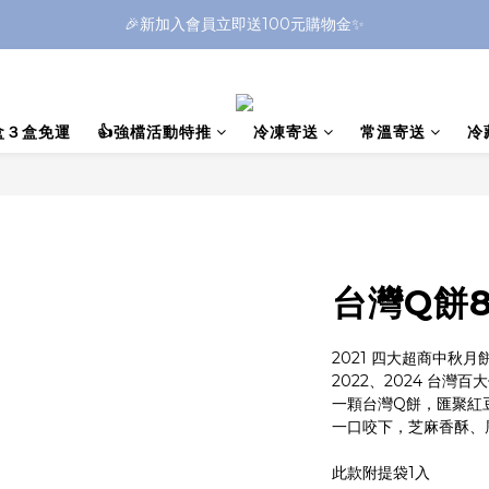
🎉新加入會員立即送100元購物金✨
禮盒３盒免運
👍強檔活動特推
冷凍寄送
常溫寄送
冷
台灣Q餅8
2021 四大超商中秋
2022、2024 台灣
一顆台灣Q餅，匯聚紅
一口咬下，芝麻香酥、
此款附提袋1入