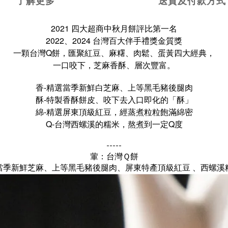
了解更多
送貨及付款方式
2021 四大超商中秋月餅評比第一名
2022、2024 台灣百大伴手禮獎金質獎
一顆台灣Q餅，匯聚紅豆、麻糬、肉鬆、蛋黃四大經典，
一口咬下，芝麻香酥、層次豐富。
香-精選當季新鮮白芝麻、上等黑毛豬後腿肉
酥-特製香酥餅皮、咬下去入口即化的「酥」
綿-精選屏東頂級紅豆，經蒸煮粒粒飽滿綿密
Q-台灣西螺溪的糯米，熬煮到一定Q度
-----
葷：台灣Ｑ餅
當季新鮮芝麻、上等黑毛豬後腿肉、屏東特產頂級紅豆 、西螺溪