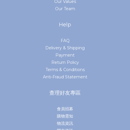
Our Values
Our Team
Help
FAQ
Delivery & Shipping
Payment
Return Policy
Terms & Conditions
Anti-Fraud Statement
查理好友專區
會員招募
購物需知
物流資訊