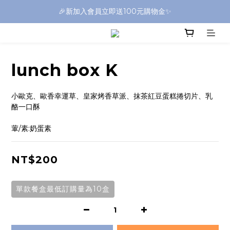
🎉新加入會員立即送100元購物金✨
lunch box K
小歐克、歐香幸運草、皇家烤香草派、抹茶紅豆蛋糕捲切片、乳
酪一口酥
葷/素:奶蛋素
NT$200
單款餐盒最低訂購量為10盒