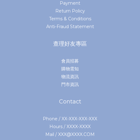
Payment
Return Policy
Terms & Conditions
Anti-Fraud Statement
查理好友專區
會員招募
購物需知
物流資訊
門市資訊
Contact
Phone / XX-XXX-XXX-XXX
Hours / XXXX-XXXX
Mail / XXX@XXXX.COM