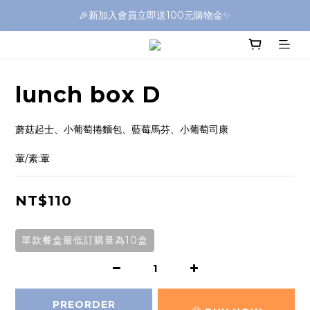
🎉新加入會員立即送100元購物金✨
lunch box D
蘑菇起士、小葡萄捲麵包、藍莓馬芬、小葡萄司康
葷/素:葷
NT$110
單款餐盒最低訂購量為10盒
PREORDER