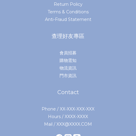
Return Policy
Terms & Conditions
Anti-Fraud Statement
查理好友專區
會員招募
購物需知
物流資訊
門市資訊
Contact
Phone / XX-XXX-XXX-XXX
Hours / XXXX-XXXX
Mail / XXX@XXXX.COM